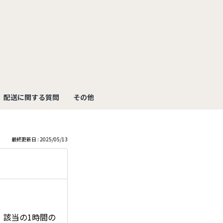
も
っ
と
見
配送に関する質問
その他
る
最終更新日 : 2025/05/13
、該当の1時間の